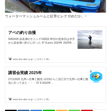
ウォーターマッシュルームと紅帝ヒレナガめだか。↑
アベの釣り自慢
5082026 浜名湖のチニング15回目 昨日の定休日は夕方
から浜名湖へ釣りに行った 47 8 prev 2024年 2025年 ...
www.bss-abe.co.jp（このサイト内）
講習会実績 2025年
27112025 九州へ仕事と観光 11/23から二泊三日で九州へ仕事と観
光に行ってきた・・・ 47 8 2022年 ...
www.bss-abe.co.jp（このサイト内）