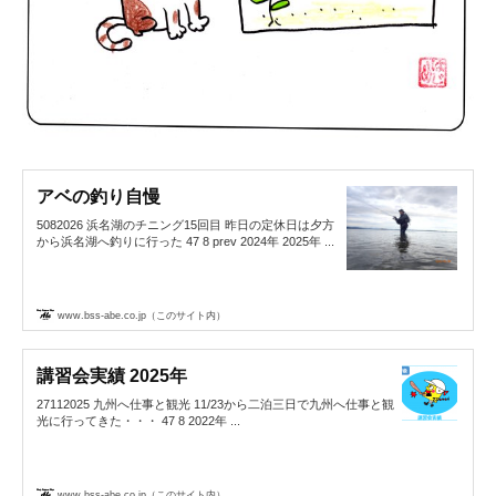
アベの釣り自慢
5082026 浜名湖のチニング15回目 昨日の定休日は夕方
から浜名湖へ釣りに行った 47 8 prev 2024年 2025年 ...
www.bss-abe.co.jp（このサイト内）
講習会実績 2025年
27112025 九州へ仕事と観光 11/23から二泊三日で九州へ仕事と観
光に行ってきた・・・ 47 8 2022年 ...
www.bss-abe.co.jp（このサイト内）