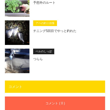
予想外のルート
アベの釣り自慢
チニング5回目でやっと釣れた
ベルのしっぽ
つらら
コメント
コメント ( 0 )