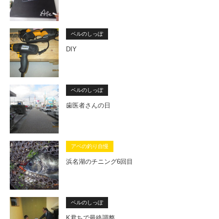
ベルのしっぽ
DIY
ベルのしっぽ
歯医者さんの日
アベの釣り自慢
浜名湖のチニング6回目
ベルのしっぽ
K君ちで最終調整