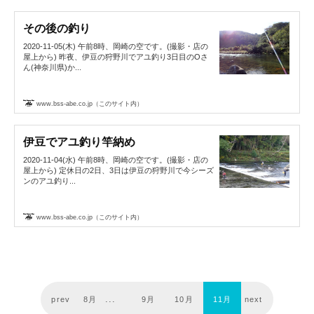
その後の釣り
2020-11-05(木) 午前8時、岡崎の空です。(撮影・店の
屋上から) 昨夜、伊豆の狩野川でアユ釣り3日目のOさ
ん(神奈川県)か...
www.bss-abe.co.jp（このサイト内）
伊豆でアユ釣り竿納め
2020-11-04(水) 午前8時、岡崎の空です。(撮影・店の
屋上から) 定休日の2日、3日は伊豆の狩野川で今シーズ
ンのアユ釣り...
www.bss-abe.co.jp（このサイト内）
prev
8月
9月
10月
11月
next