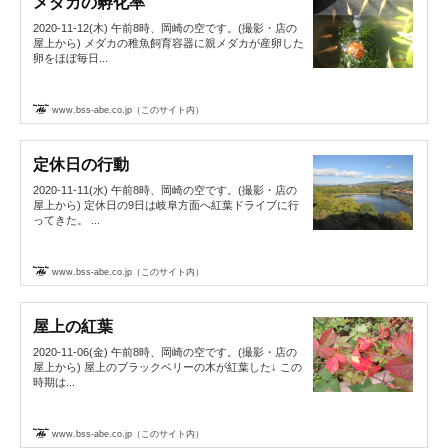
メダカの孵化率
2020-11-12(木) 午前8時、岡崎の空です。(撮影・店の
屋上から) メダカの稚魚飼育容器に親メダカが産卵した
卵をほぼ毎日...
www.bss-abe.co.jp（このサイト内）
定休日の行動
2020-11-11(水) 午前8時、岡崎の空です。(撮影・店の
屋上から) 定休日の9日は岐阜方面へ紅葉ドライブに行
ってきた。 ...
www.bss-abe.co.jp（このサイト内）
屋上の紅葉
2020-11-06(金) 午前8時、岡崎の空です。(撮影・店の
屋上から) 屋上のブラックベリーの木が紅葉した↓ この
時期は...
www.bss-abe.co.jp（このサイト内）