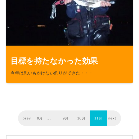
47
8
目標を持たなかった効果
今年は思いもかけない釣りができた・・・
prev
8月
9月
10月
11月
next