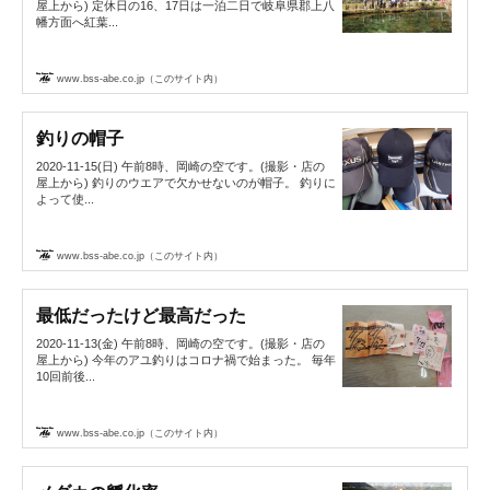
屋上から) 定休日の16、17日は一泊二日で岐阜県郡上八
幡方面へ紅葉...
www.bss-abe.co.jp（このサイト内）
釣りの帽子
2020-11-15(日) 午前8時、岡崎の空です。(撮影・店の
屋上から) 釣りのウエアで欠かせないのが帽子。 釣りに
よって使...
www.bss-abe.co.jp（このサイト内）
最低だったけど最高だった
2020-11-13(金) 午前8時、岡崎の空です。(撮影・店の
屋上から) 今年のアユ釣りはコロナ禍で始まった。 毎年
10回前後...
www.bss-abe.co.jp（このサイト内）