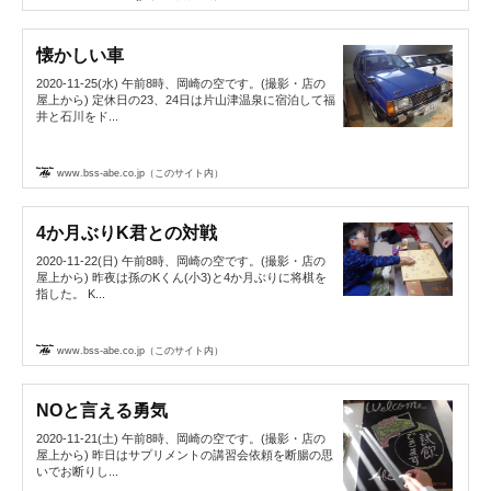
懐かしい車
2020-11-25(水) 午前8時、岡崎の空です。(撮影・店の
屋上から) 定休日の23、24日は片山津温泉に宿泊して福
井と石川をド...
www.bss-abe.co.jp（このサイト内）
4か月ぶりK君との対戦
2020-11-22(日) 午前8時、岡崎の空です。(撮影・店の
屋上から) 昨夜は孫のKくん(小3)と4か月ぶりに将棋を
指した。 K...
www.bss-abe.co.jp（このサイト内）
NOと言える勇気
2020-11-21(土) 午前8時、岡崎の空です。(撮影・店の
屋上から) 昨日はサプリメントの講習会依頼を断腸の思
いでお断りし...