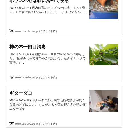
ボウズハゼは砂に潜って寝る
2025-05-31(土) 店内飼育のボウズハゼは砂に潜って寝
る。↓ 土管で寝ているのはチチブ。↑ チチブの方が一...
www.bss-abe.co.jp（このサイト内）
柿の木一回目消毒
2025-05-30(金) 今朝は今年一回目の柿の木の消毒をし
た。 花が終わって柿の小さな実が付いたタイミングで
実行。↓ ...
www.bss-abe.co.jp（このサイト内）
ギターダコ
2025-05-29(木) ギターダコが出来ても指の痛さが無く
なるわけではない。 タコがあると弦を押さえた時の痛
みが半減す...
www.bss-abe.co.jp（このサイト内）