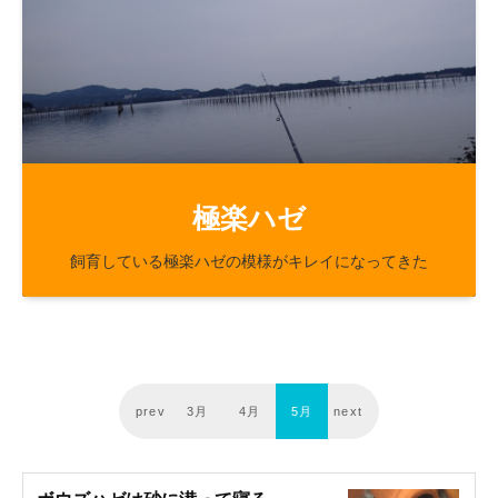
47
8
極楽ハゼ
飼育している極楽ハゼの模様がキレイになってきた
prev
3月
4月
5月
next