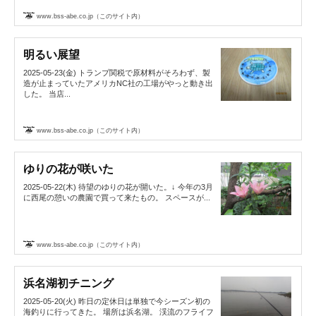
www.bss-abe.co.jp（このサイト内）
明るい展望
2025-05-23(金) トランプ関税で原材料がそろわず、製
造が止まっていたアメリカNC社の工場がやっと動き出
した。 当店...
www.bss-abe.co.jp（このサイト内）
ゆりの花が咲いた
2025-05-22(木) 待望のゆりの花が開いた。↓ 今年の3月
に西尾の憩いの農園で買って来たもの。 スペースが...
www.bss-abe.co.jp（このサイト内）
浜名湖初チニング
2025-05-20(火) 昨日の定休日は単独で今シーズン初の
海釣りに行ってきた。 場所は浜名湖。 渓流のフライフ