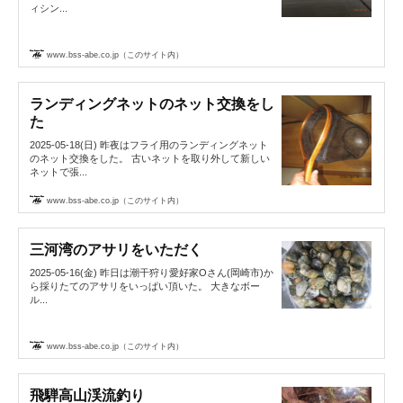
ィシン...
www.bss-abe.co.jp（このサイト内）
ランディングネットのネット交換をし
た
2025-05-18(日) 昨夜はフライ用のランディングネット
のネット交換をした。 古いネットを取り外して新しい
ネットで張...
www.bss-abe.co.jp（このサイト内）
三河湾のアサリをいただく
2025-05-16(金) 昨日は潮干狩り愛好家Oさん(岡崎市)か
ら採りたてのアサリをいっぱい頂いた。 大きなボー
ル...
www.bss-abe.co.jp（このサイト内）
飛騨高山渓流釣り