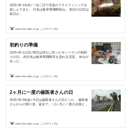
2025-05-14(水) 一泊二日で渓流のフライフィシングを
楽しんできた。 行先は岐阜県飛騨高山。 初日の12日は
前日か...
www.bss-abe.co.jp（このサイト内）
初釣りの準備
2025-05-11(日) 明日は待ちに待った今シーズンの初釣
りの日。 釣行先は岐阜県飛騨市を流れる渓流。 休みが
合った...
www.bss-abe.co.jp（このサイト内）
2ヶ月に一度の歯医者さんの日
2025-05-09(金) 今日は歯医者さんの日だった。 歯医者
さんからの帰り道。徒歩で。↑ 2ヶ月に一度の点検と...
www.bss-abe.co.jp（このサイト内）