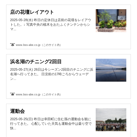
店の花壇レイアウト
2025-05-28(水) 昨日の定休日は店前の花壇をレイアウ
トした。↓ 写真中央の植木をおたふくナンテンからシ
マ...
www.bss-abe.co.jp（このサイト内）
浜名湖のチニング2回目
2025-05-27(火) 26日は今シーズン2回目のチニングに浜
名湖へ行ってきた。 日没前の17時ごろからウェーデ
ン...
www.bss-abe.co.jp（このサイト内）
運動会
2025-05-25(日) 昨日は幸田町に住む孫の運動会を観に
行ってきた。 心配していた天気も運動会中は曇り空で
快...