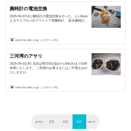
腕時計の電池交換
2025-05-07(火) 腕時計の電池交換をやった。 L.L.Bean
とタラスブルバのアウトドア用腕時計。 防水腕時計...
www.bss-abe.co.jp（このサイト内）
三河湾のアサリ
2025-05-01(木) 当店は明日5/2(金)から5/6(火)までGW
休業いたします。 ご利用のお客さまにはご不便をおか
けしますが...
www.bss-abe.co.jp（このサイト内）
prev
3月
4月
5月
next