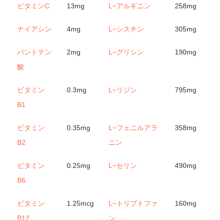
ビタミンC
13mg
L−アルギニン
258mg
ナイアシン
4mg
L−シスチン
305mg
パントテン
2mg
L−グリシン
190mg
酸
ビタミン
0.3mg
L−リジン
795mg
B1
ビタミン
0.35mg
L−フェニルアラ
358mg
B2
ニン
ビタミン
0.25mg
L−セリン
490mg
B6
ビタミン
1.25mcg
L−トリプトファ
160mg
B12
ン