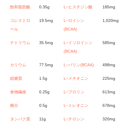
飽和脂肪酸
0.35g
L−ヒスチジン酸
185mg
コレストロ
19.5mg
L−ロイシン
1,020mg
ール
(BCAA)
ナトリウム
35.5mg
L−イソロイシン
585mg
(BCAA)
カリウム
77.5mg
L−バリン(BCAA)
498mg
総糖質
1.5g
L−メチオニン
225mg
食物繊維
0.25g
L−プロリン
613mg
糖分
0.5g
L−トレオニン
678mg
タンパク質
11g
L−チロシン
320mg