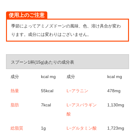
使用上のご注意
季節によってアミノズドーンの風味、色、溶け具合が変わ
ります。成分には変わりはございません。
スプーン1杯(15g)あたりの成分表
成分
kcal mg
成分
kcal mg
熱量
55kcal
L−アラニン
478mg
脂肪
7kcal
L−アスパラギン
1,130mg
酸
総脂質
1g
L−グルタミン酸
1,723mg