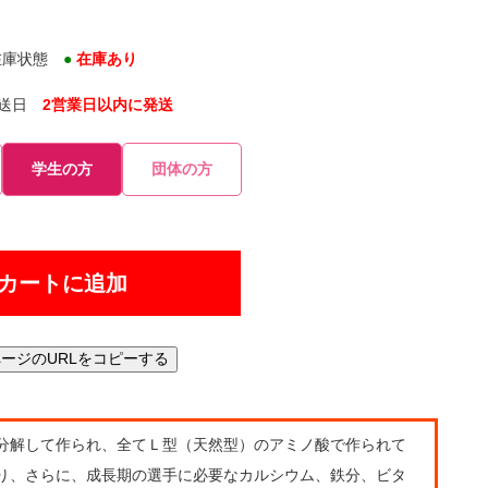
在庫状態
●
在庫あり
発送日
2営業日以内に発送
学生の方
団体の方
カートに追加
ージのURLをコピーする
分解して作られ、全てＬ型（天然型）のアミノ酸で作られて
り、さらに、成長期の選手に必要なカルシウム、鉄分、ビタ