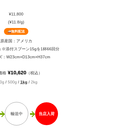
¥11,800
(¥11.8/g)
無料配送
原産国：アメリカ
g ※添付スプーン15gを1杯66回分
W23cm×D13cm×H37cm
¥10,620
価格
（税込）
0g
/
500g
/
1kg
/
2kg
輸送中
当店入荷