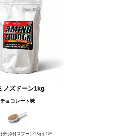
ミノズドーン1kg
チョコレート味
目安:添付スプーン15gを1杯