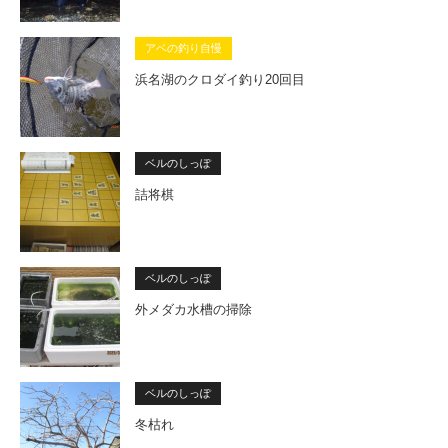
アベの釣り自慢
浜名湖のクロダイ釣り20回目
ベルのしっぽ
詰将棋
ベルのしっぽ
外メダカ水槽の掃除
ベルのしっぽ
冬枯れ