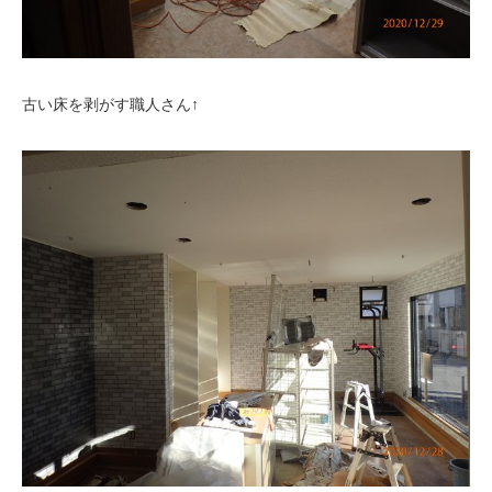
古い床を剥がす職人さん↑