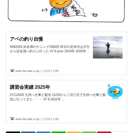
アベの釣り自慢
5082026 浜名湖のチニング15回目 昨日の定休日は夕方
から浜名湖へ釣りに行った 47 8 prev 2024年 2025年 ...
www.bss-abe.co.jp（このサイト内）
講習会実績 2025年
27112025 九州へ仕事と観光 11/23から二泊三日で九州へ仕事と観
光に行ってきた・・・ 47 8 2022年 ...
www.bss-abe.co.jp（このサイト内）