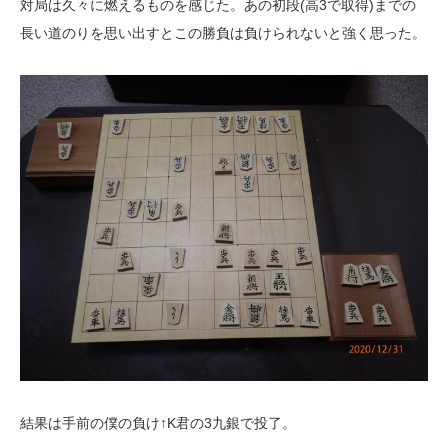
対局は久々に燃えるものを感じた。あの初段(高3で取得)までの
長い道のりを思い出すとこの勝負は負けられないと強く思った。
結果は手前の僕の負け↑K君の3九銀で投了。