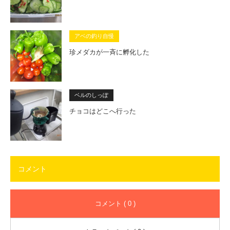
アベの釣り自慢
珍メダカが一斉に孵化した
ベルのしっぽ
チョコはどこへ行った
コメント
コメント ( 0 )