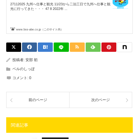
27112025 九州へ仕事と観光 11/23から二泊三日で九州へ仕事と観
光に行ってきた・・・ 47 8 2022年 ...
www.bss-abe.co.jp（このサイト内）
投稿者:
安部 初
ベルのしっぽ
コメント:
0
前のページ
次のページ
関連記事