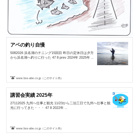
アベの釣り自慢
5082026 浜名湖のチニング15回目 昨日の定休日は夕方
から浜名湖へ釣りに行った 47 8 prev 2024年 2025年 ...
www.bss-abe.co.jp（このサイト内）
講習会実績 2025年
27112025 九州へ仕事と観光 11/23から二泊三日で九州へ仕事と観
光に行ってきた・・・ 47 8 2022年 ...
www.bss-abe.co.jp（このサイト内）