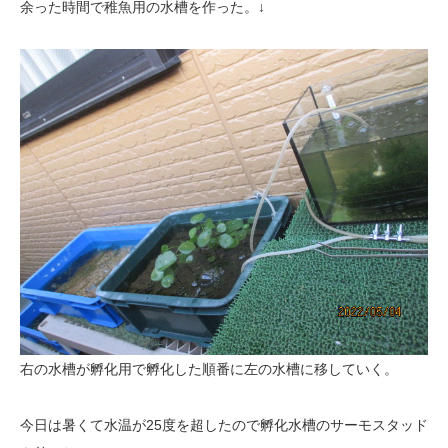
余った時間で稚魚用の水槽を作った。↓
右の水槽が孵化用で孵化した順番に左の水槽に移していく。
今日は暑くて水温が25度を超したので孵化水槽のサーモスタッド