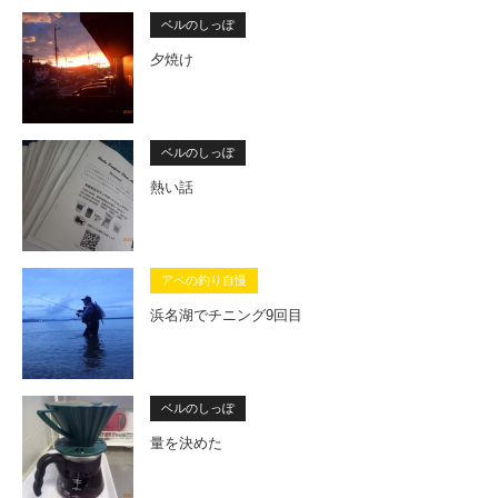
ベルのしっぽ
夕焼け
ベルのしっぽ
熱い話
アベの釣り自慢
浜名湖でチニング9回目
ベルのしっぽ
量を決めた