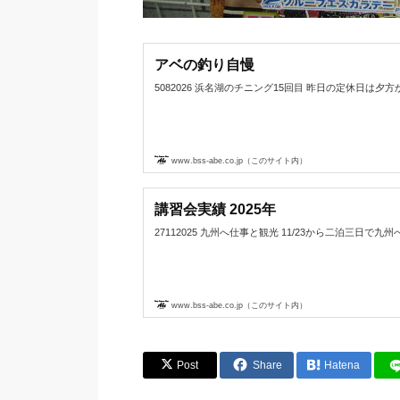
アベの釣り自慢
5082026 浜名湖のチニング15回目 昨日の定休日は夕方から浜名
www.bss-abe.co.jp（このサイト内）
講習会実績 2025年
27112025 九州へ仕事と観光 11/23から二泊三日で九州へ
www.bss-abe.co.jp（このサイト内）
Post
Share
Hatena