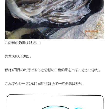
この日の釣果は18匹。↑
先輩Sさんは8匹。
僕は4回目の釣行でやっと念願の二桁釣果を出すことができた。
これで今シーズンは4回釣行29匹で平均釣果は7匹。