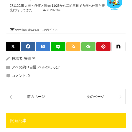
27112025 九州へ仕事と観光 11/23から二泊三日で九州へ仕事と観
光に行ってきた・・・ 47 8 2022年 ...
www.bss-abe.co.jp（このサイト内）
投稿者:
安部 初
アベの釣り自慢
,
ベルのしっぽ
コメント:
0
前のページ
次のページ
関連記事