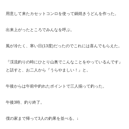
用意して来たカセットコンロを使って鍋焼きうどんを作った。
出来上がったところでみんなを呼ぶ。
風が冷たく、寒い日(13度)だったのでこれには喜んでもらえた。
『渓流釣りの時にひとり山奥でこんなことをやっているんです』
と話すと、お二人から『うらやましい！』と。
午後からは午前中釣れたポイントで三人揃って釣った。
午後3時、釣り終了。
僕の家まで帰って3人の釣果を並べる。↓