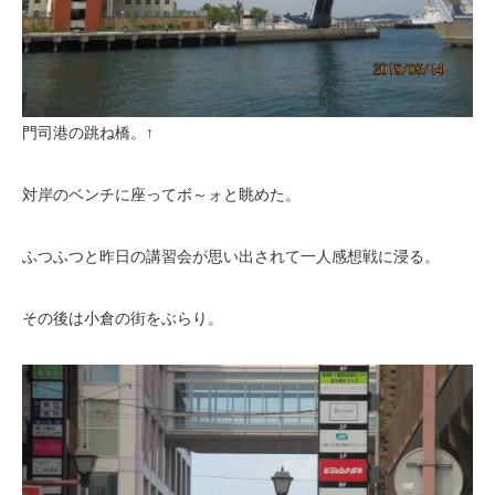
門司港の跳ね橋。↑
対岸のベンチに座ってボ～ォと眺めた。
ふつふつと昨日の講習会が思い出されて一人感想戦に浸る。
その後は小倉の街をぶらり。