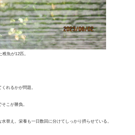
た稚魚が12匹。
てくれるかが問題。
でそこが勝負。
な水替え。栄養も一日数回に分けてしっかり摂らせている。