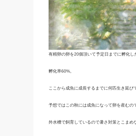
有精卵の卵を20個頂いて予定日までに孵化し
孵化率60%。
ここから成魚に成長するまでに何匹生き延び
予想ではこの秋には成魚になって卵を産むの
外水槽で飼育しているので暑さ対策とこまめ