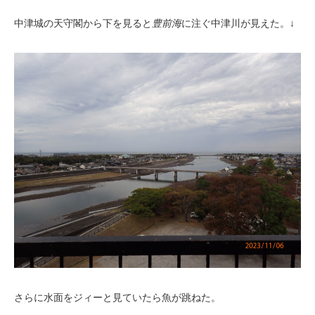
中津城の天守閣から下を見ると
豊前海
に注ぐ中津川が見えた。↓
さらに水面をジィーと見ていたら魚が跳ねた。