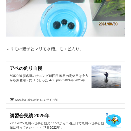
マリモの親子とマリモ水槽。モエビ入り。
アベの釣り自慢
5082026 浜名湖のチニング15回目 昨日の定休日は夕方
から浜名湖へ釣りに行った 47 8 prev 2024年 2025年 ...
www.bss-abe.co.jp（このサイト内）
講習会実績 2025年
27112025 九州へ仕事と観光 11/23から二泊三日で九州へ仕事と観
光に行ってきた・・・ 47 8 2022年 ...