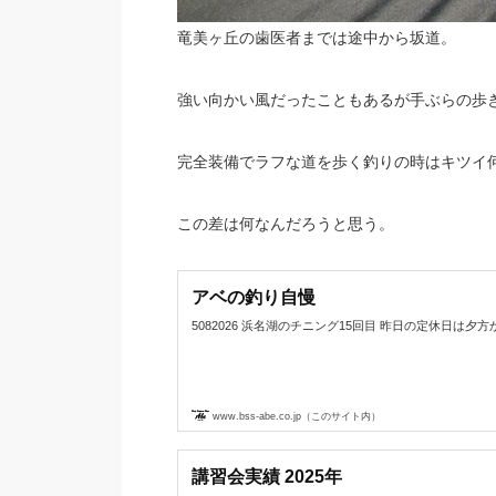
竜美ヶ丘の歯医者までは途中から坂道。
強い向かい風だったこともあるが手ぶらの歩
完全装備でラフな道を歩く釣りの時はキツイ
この差は何なんだろうと思う。
アベの釣り自慢
5082026 浜名湖のチニング15回目 昨日の定休日は夕方から浜名
www.bss-abe.co.jp（このサイト内）
講習会実績 2025年