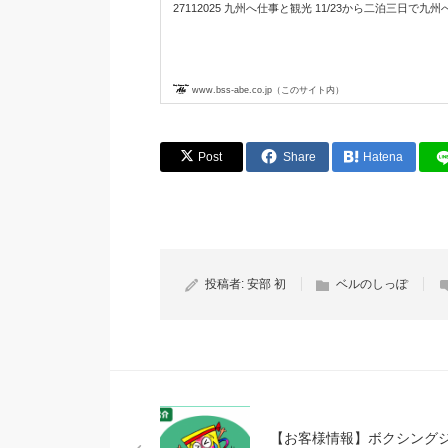
27112025 九州へ仕事と観光 11/23から二泊三日で九州へ
www.bss-abe.co.jp（このサイト内）
Post
Share
Hatena
投稿者:
安部 初
ベルのしっぽ
【お客様情報】ボクシング