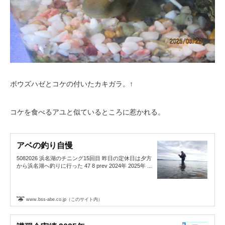
ボウズハゼとコケの付いたカキガラ。↑
コケを食べるアユと似ているところに惹かれる。
アベの釣り自慢
5082026 浜名湖のチニング15回目 昨日の定休日は夕方
から浜名湖へ釣りに行った 47 8 prev 2024年 2025年 ...
www.bss-abe.co.jp（このサイト内）