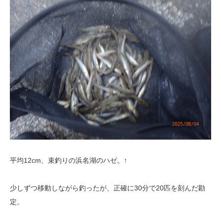
平均12cm、束釣りの浜名湖のハゼ。↑
少しずつ移動しながら釣ったが、正確に30分で20匹を刻んだ勘
定。