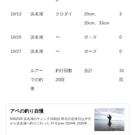
10/13
浜名湖
クロダイ
20cm、
3
20cm、33cm
10/20
浜名湖
ー
ボ－ズ
0
10/27
浜名湖
ー
ボーズ
0
ルアー
釣行回数
合計
31
での釣
20回
匹
果
アベの釣り自慢
5082026 浜名湖のチニング15回目 昨日の定休日は夕方
から浜名湖へ釣りに行った 47 8 prev 2024年 2025年 ...