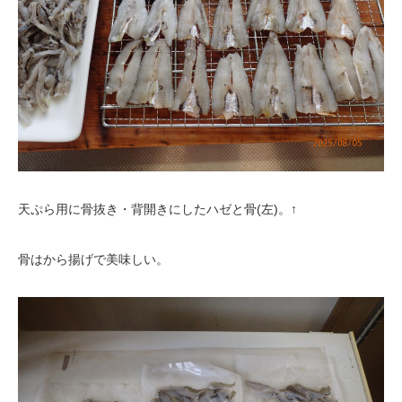
天ぷら用に骨抜き・背開きにしたハゼと骨(左)。↑
骨はから揚げで美味しい。