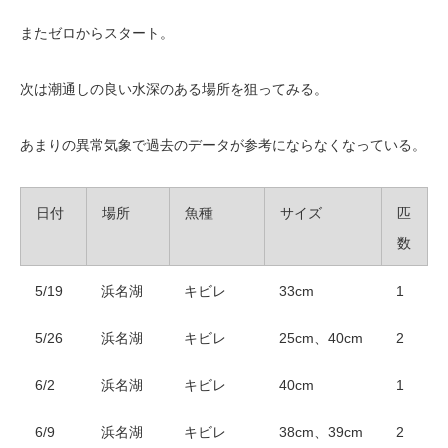
またゼロからスタート。
次は潮通しの良い水深のある場所を狙ってみる。
あまりの異常気象で過去のデータが参考にならなくなっている。
日付
場所
魚種
サイズ
匹
数
5/19
浜名湖
キビレ
33cm
1
5/26
浜名湖
キビレ
25cm、40cm
2
6/2
浜名湖
キビレ
40cm
1
6/9
浜名湖
キビレ
38cm、39cm
2