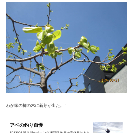
わが家の柿の木に新芽が出た。↑
アベの釣り自慢
5082026 浜名湖のチニング15回目 昨日の定休日は夕方