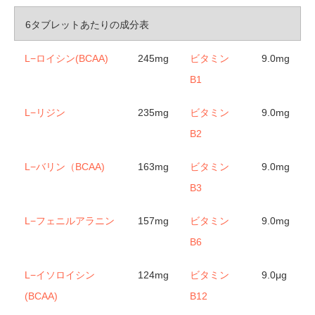
6タブレットあたりの成分表
L−ロイシン(BCAA)
245mg
ビタミン
9.0mg
B1
L−リジン
235mg
ビタミン
9.0mg
B2
L−バリン（BCAA)
163mg
ビタミン
9.0mg
B3
L−フェニルアラニン
157mg
ビタミン
9.0mg
B6
L−イソロイシン
124mg
ビタミン
9.0μg
(BCAA)
B12