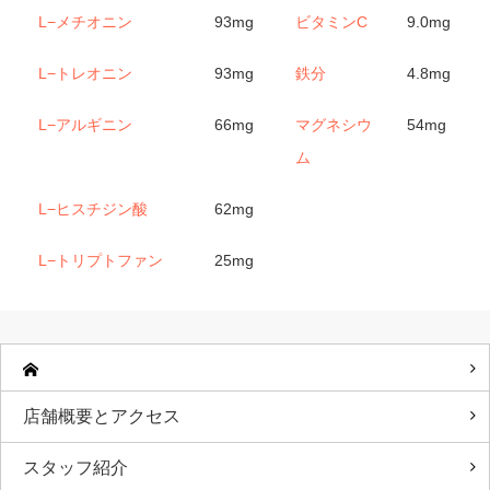
L−メチオニン
93mg
ビタミンC
9.0mg
L−トレオニン
93mg
鉄分
4.8mg
L−アルギニン
66mg
マグネシウ
54mg
ム
L−ヒスチジン酸
62mg
L−トリプトファン
25mg
店舗概要とアクセス
スタッフ紹介