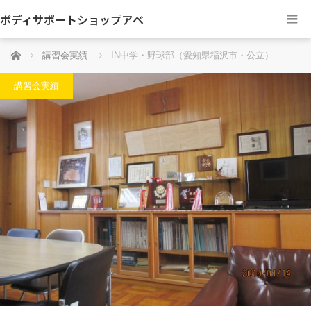
ボディサポートショップアベ
ホーム
講習会実績
IN中学・野球部（愛知県稲沢市・公立）
講習会実績