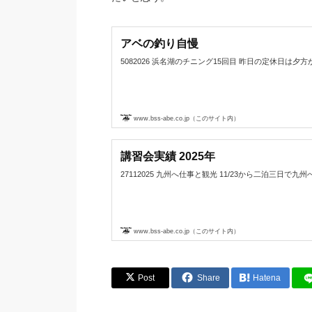
アベの釣り自慢
5082026 浜名湖のチニング15回目 昨日の定休日は夕方から浜名
www.bss-abe.co.jp（このサイト内）
講習会実績 2025年
27112025 九州へ仕事と観光 11/23から二泊三日で九州へ
www.bss-abe.co.jp（このサイト内）
Post
Share
Hatena