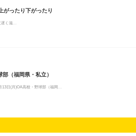
上がったり下がったり
)昨夜遅く滋…
球部（福岡県・私立）
05月13日(月)OA高校・野球部（福岡…