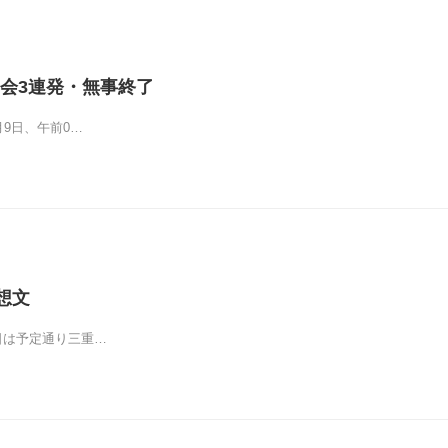
会3連発・無事終了
12月9日、午前0…
想文
火)昨日は予定通り三重…