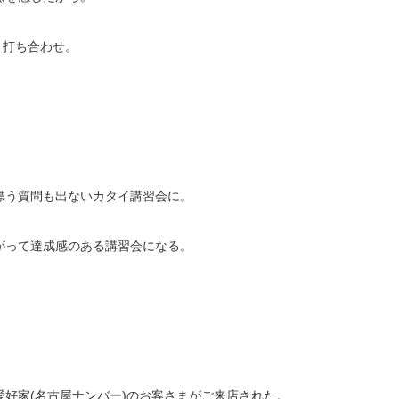
と打ち合わせ。
。
漂う質問も出ないカタイ講習会に。
がって達成感のある講習会になる。
好家(名古屋ナンバー)のお客さまがご来店された。