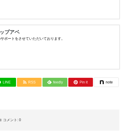
LINE
RSS
feedly
Pin it
note
コメント:
0