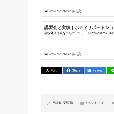
Post
Share
Hatena
投稿者:
安部 初
ベルのしっぽ