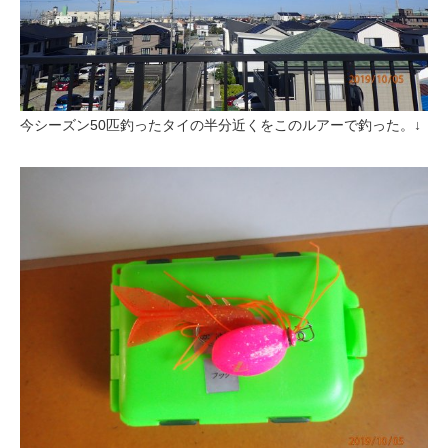
今シーズン50匹釣ったタイの半分近くをこのルアーで釣った。↓