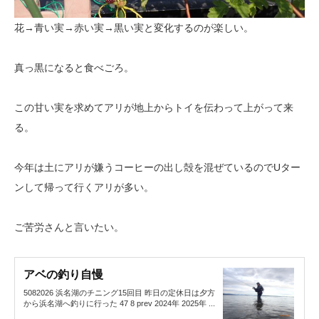
花→青い実→赤い実→黒い実と変化するのが楽しい。
真っ黒になると食べごろ。
この甘い実を求めてアリが地上からトイを伝わって上がって来
る。
今年は土にアリが嫌うコーヒーの出し殻を混ぜているのでUター
ンして帰って行くアリが多い。
ご苦労さんと言いたい。
アベの釣り自慢
5082026 浜名湖のチニング15回目 昨日の定休日は夕方
から浜名湖へ釣りに行った 47 8 prev 2024年 2025年 ...