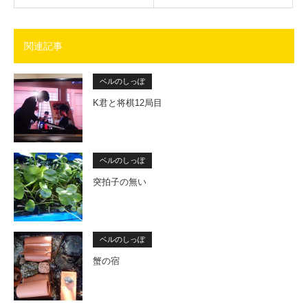
関連記事
ベルのしっぽ
K君と将棋12局目
ベルのしっぽ
突拍子の無い
ベルのしっぽ
蟹の宿