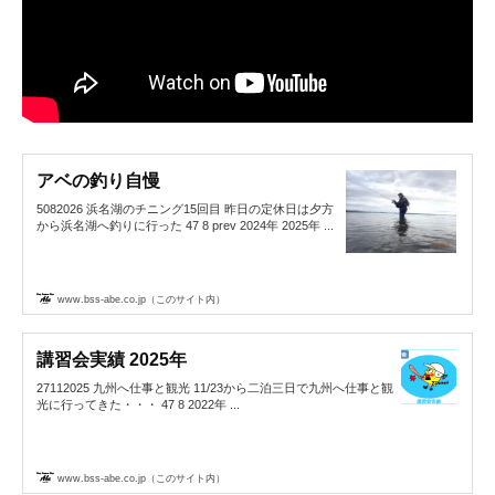
アベの釣り自慢
5082026 浜名湖のチニング15回目 昨日の定休日は夕方
から浜名湖へ釣りに行った 47 8 prev 2024年 2025年 ...
www.bss-abe.co.jp（このサイト内）
講習会実績 2025年
27112025 九州へ仕事と観光 11/23から二泊三日で九州へ仕事と観
光に行ってきた・・・ 47 8 2022年 ...
www.bss-abe.co.jp（このサイト内）