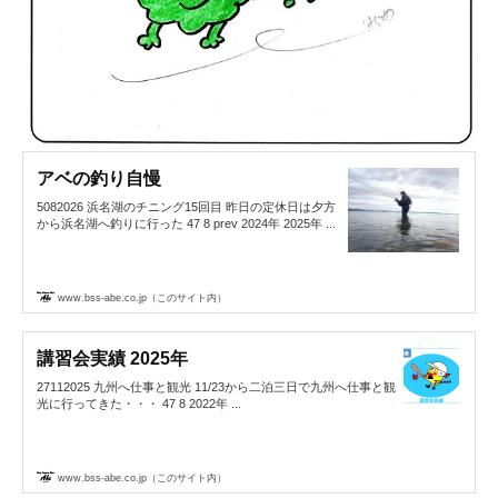
アベの釣り自慢
5082026 浜名湖のチニング15回目 昨日の定休日は夕方
から浜名湖へ釣りに行った 47 8 prev 2024年 2025年 ...
www.bss-abe.co.jp（このサイト内）
講習会実績 2025年
27112025 九州へ仕事と観光 11/23から二泊三日で九州へ仕事と観
光に行ってきた・・・ 47 8 2022年 ...
www.bss-abe.co.jp（このサイト内）