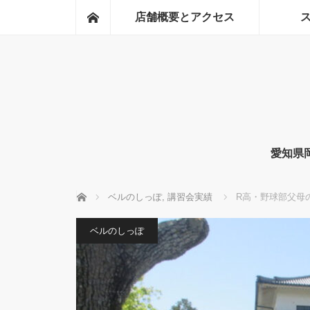
ホーム
店舗概要とアクセス
愛知県
ホーム
ベルのしっぽ
,
講習会実績
R高・野球部父母
ベルのしっぽ