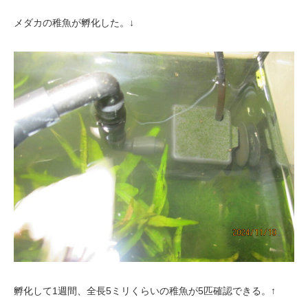
メダカの稚魚が孵化した。↓
孵化して1週間、全長5ミリくらいの稚魚が5匹確認できる。↑