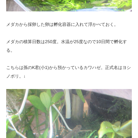
メダカから採卵した卵は孵化容器に入れて浮かべておく。
メダカの積算日数は250度。水温が25度なので10日間で孵化す
る。
こちらは孫のK君(小1)から預かっているカワハゼ。正式名はヨシ
ノボリ。↓