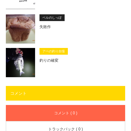
ベルのしっぽ
失敗作
アベの釣り自慢
釣りの確変
コメント
コメント ( 0 )
トラックバック ( 0 )