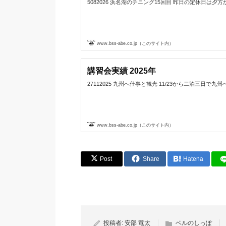
5082026 浜名湖のチニング15回目 昨日の定休日は夕方から浜名
www.bss-abe.co.jp（このサイト内）
講習会実績 2025年
27112025 九州へ仕事と観光 11/23から二泊三日で九州へ
www.bss-abe.co.jp（このサイト内）
Post
Share
Hatena
投稿者:
安部 竜太
ベルのしっぽ