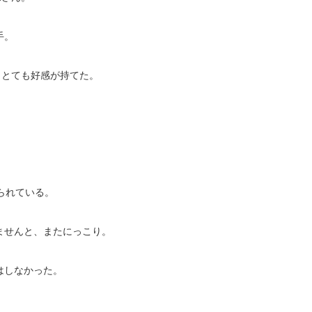
手。
、とても好感が持てた。
られている。
ませんと、またにっこり。
はしなかった。