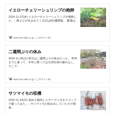
イエローチェリーシュリンプの抱卵
2024-11-27(水) イエローチェリーシュリンプが抱卵し
た。↓ 稚エビが生まれてくる日は約3週間後。 夏場は...
www.bss-abe.co.jp（このサイト内）
二週間ぶりの休み
2024-11-26(火) 昨日は二週間ぶりの休みだった。 昨年
までと違って、今年に限っては九州出張の疲れなし。
そこで...
www.bss-abe.co.jp（このサイト内）
サツマイモの収穫
2024-11-24(日) 初めて栽培したサツマイモをスコップ
で掘ってみた。↓ サツマイモが顔を出していたので簡
単...