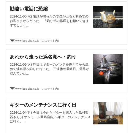
勘違い電話に恐縮
2024-11-06(水) 電話が鳴ったので僕が出ると初めての
お客さまからだった。 『釣り竿の修理をお願いできま
すでしょう...
www.bss-abe.co.jp（このサイト内）
あれから走った浜名湖へ・釣り
2024-11-05(火) 昨日はギターのメンテを終えてから単
独で浜名湖へ釣りに行った。 三連休の最終日。道路が
混んでいた...
www.bss-abe.co.jp（このサイト内）
ギターのメンテナンスに行く日
2024-11-04(月) 今日は今からギターを購入した島村楽
器さん(イオンモール岡崎店内)へギターのメンテナンス
に行く。 ...