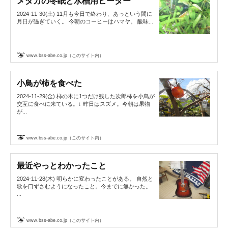
メダカの冬眠と水槽用ヒーター
2024-11-30(土) 11月も今日で終わり、あっという間に
月日が過ぎていく。 今朝のコーヒーはハマヤ。 酸味...
www.bss-abe.co.jp（このサイト内）
小鳥が柿を食べた
2024-11-29(金) 柿の木に1つだけ残した次郎柿を小鳥が
交互に食べに来ている。↓ 昨日はスズメ。今朝は果物
が...
www.bss-abe.co.jp（このサイト内）
最近やっとわかったこと
2024-11-28(木) 明らかに変わったことがある。 自然と
歌を口ずさむようになったこと。今までに無かった。
...
www.bss-abe.co.jp（このサイト内）