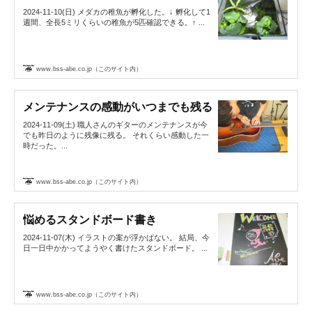
2024-11-10(日) メダカの稚魚が孵化した。↓ 孵化して1
週間、全長5ミリくらいの稚魚が5匹確認できる。↑ ...
www.bss-abe.co.jp（このサイト内）
メンテナンスの感動がいつまでも残る
2024-11-09(土) 職人さんのギターのメンテナンスが今
でも昨日のように残像に残る。 それくらい感動した一
時だった。...
www.bss-abe.co.jp（このサイト内）
悩めるスタンドボード書き
2024-11-07(木) イラストの案が浮かばない。 結局、今
日一日中かかってようやく書けたスタンドボード。 ...
www.bss-abe.co.jp（このサイト内）