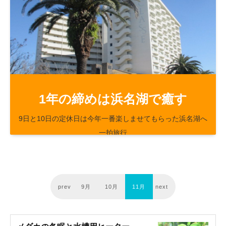
47
8
1年の締めは浜名湖で癒す
9日と10日の定休日は今年一番楽しませてもらった浜名湖へ
一拍旅行
prev
9月
10月
11月
next