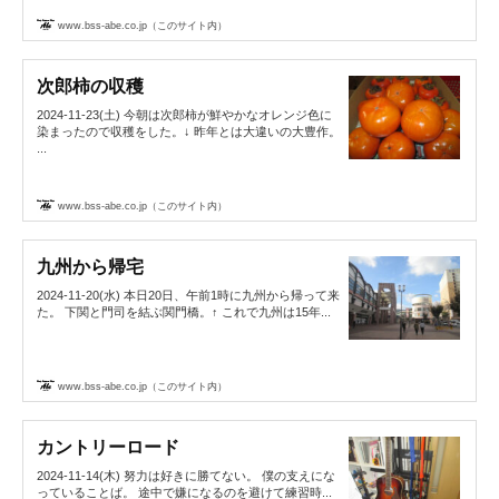
www.bss-abe.co.jp（このサイト内）
次郎柿の収穫
2024-11-23(土) 今朝は次郎柿が鮮やかなオレンジ色に
染まったので収穫をした。↓ 昨年とは大違いの大豊作。
...
www.bss-abe.co.jp（このサイト内）
九州から帰宅
2024-11-20(水) 本日20日、午前1時に九州から帰って来
た。 下関と門司を結ぶ関門橋。↑ これで九州は15年...
www.bss-abe.co.jp（このサイト内）
カントリーロード
2024-11-14(木) 努力は好きに勝てない。 僕の支えにな
っていることば。 途中で嫌になるのを避けて練習時...