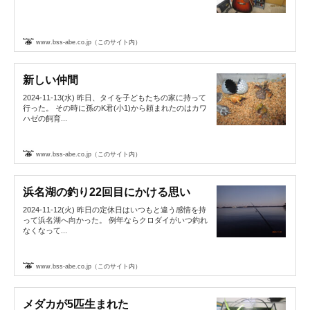
www.bss-abe.co.jp（このサイト内）
新しい仲間
2024-11-13(水) 昨日、タイを子どもたちの家に持って
行った。 その時に孫のK君(小1)から頼まれたのはカワ
ハゼの飼育...
www.bss-abe.co.jp（このサイト内）
浜名湖の釣り22回目にかける思い
2024-11-12(火) 昨日の定休日はいつもと違う感情を持
って浜名湖へ向かった。 例年ならクロダイがいつ釣れ
なくなって...
www.bss-abe.co.jp（このサイト内）
メダカが5匹生まれた