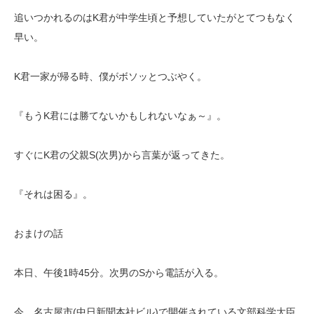
追いつかれるのはK君が中学生頃と予想していたがとてつもなく
早い。
K君一家が帰る時、僕がボソッとつぶやく。
『もうK君には勝てないかもしれないなぁ～』。
すぐにK君の父親S(次男)から言葉が返ってきた。
『それは困る』。
おまけの話
本日、午後1時45分。次男のSから電話が入る。
今、名古屋市(中日新聞本社ビル)で開催されている文部科学大臣