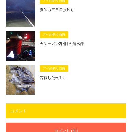
アベの釣り自慢
夏休み三日目は釣り
アベの釣り自慢
今シーズン2回目の清水港
アベの釣り自慢
苦戦した根羽川
コメント
コメント ( 0 )