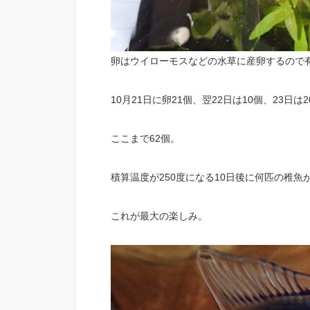
卵はウイローモスなどの水草に産卵するので
10月21日に卵21個、翌22日は10個、23日は
ここまで62個。
積算温度が250度になる10日後に何匹の稚魚
これが最大の楽しみ。