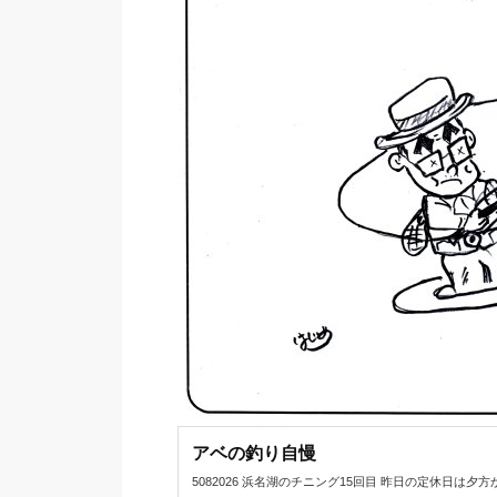
アベの釣り自慢
5082026 浜名湖のチニング15回目 昨日の定休日は夕方から浜名