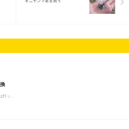
オニヤンマ君を買う
換
8日は打っ…