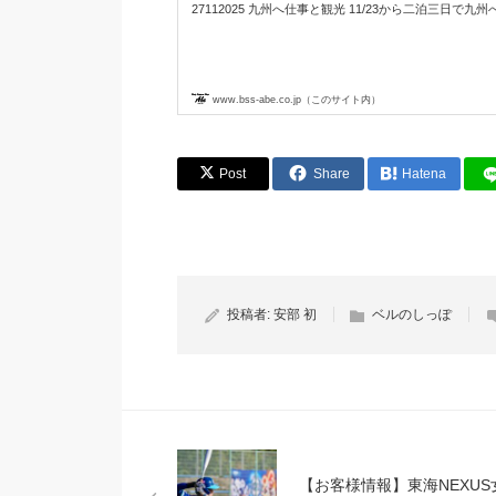
27112025 九州へ仕事と観光 11/23から二泊三日で九州へ
www.bss-abe.co.jp（このサイト内）
Post
Share
Hatena
投稿者:
安部 初
ベルのしっぽ
【お客様情報】東海NEXUS