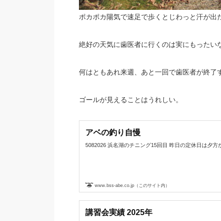
ポカポカ陽気で速足で歩くとじわっと汗が出
絶好の天気に歯医者に行くのは実にもったい
何はともあれ来週、あと一回で歯医者が終了
ゴールが見えることはうれしい。
アベの釣り自慢
5082026 浜名湖のチニング15回目 昨日の定休日は夕方から浜名
www.bss-abe.co.jp（このサイト内）
講習会実績 2025年