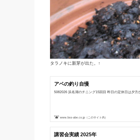
タラノキに新芽が出た。↑
アベの釣り自慢
5082026 浜名湖のチニング15回目 昨日の定休日は夕方から浜名
www.bss-abe.co.jp（このサイト内）
講習会実績 2025年