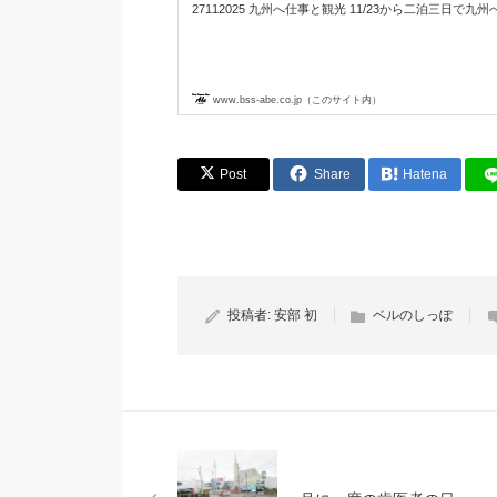
27112025 九州へ仕事と観光 11/23から二泊三日で九州へ
www.bss-abe.co.jp（このサイト内）
Post
Share
Hatena
投稿者:
安部 初
ベルのしっぽ