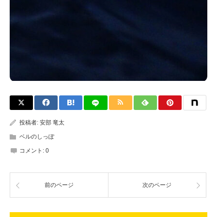
投稿者:
安部 竜太
ベルのしっぽ
コメント:
0
前のページ
次のページ