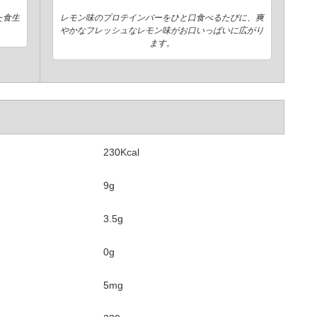
た食生
レモン味のプロテインバーをひと口食べるたびに、爽
やかなフレッシュなレモン味がお口いっぱいに広がり
ます。
230Kcal
9g
3.5g
0g
5mg