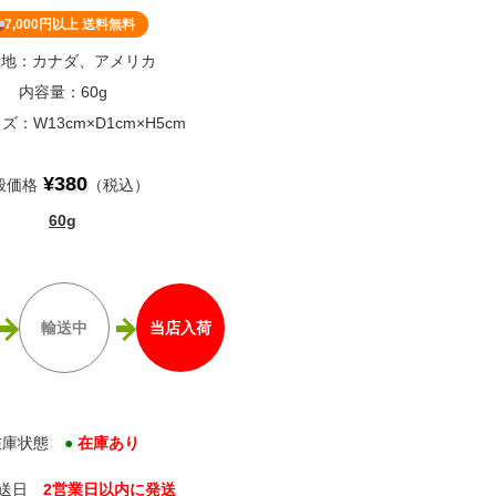
7,000円以上 送料無料
産地：カナダ、アメリカ
内容量：60g
：W13cm×D1cm×H5cm
¥380
般価格
（税込）
60g
輸送中
当店入荷
在庫状態
●
在庫あり
発送日
2営業日以内に発送