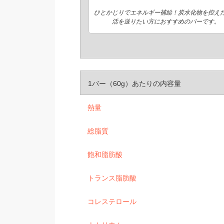
ひとかじりでエネルギー補給！炭水化物を控え
活を送りたい方におすすめのバーです。
1バー（60g）あたりの内容量
熱量
総脂質
飽和脂肪酸
トランス脂肪酸
コレステロール