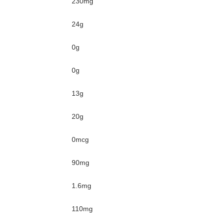
230mg
24g
0g
0g
13g
20g
0mcg
90mg
1.6mg
110mg