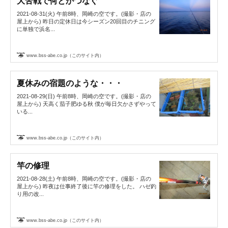
大苦戦で何とかつなぐ
2021-08-31(火) 午前8時、岡崎の空です。(撮影・店の
屋上から) 昨日の定休日は今シーズン20回目のチニング
に単独で浜名...
www.bss-abe.co.jp（このサイト内）
夏休みの宿題のような・・・
2021-08-29(日) 午前8時、岡崎の空です。(撮影・店の
屋上から) 天高く茄子肥ゆる秋 僕が毎日欠かさずやって
いる...
www.bss-abe.co.jp（このサイト内）
竿の修理
2021-08-28(土) 午前8時、岡崎の空です。(撮影・店の
屋上から) 昨夜は仕事終了後に竿の修理をした。 ハゼ釣
り用の改...
www.bss-abe.co.jp（このサイト内）