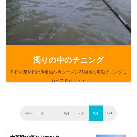
47
8
濁りの中のチニング
昨日の定休日は浜名湖へ今シーズン21回目の単独チニングに
行ってきた・・・
prev
5月
6月
7月
8月
next