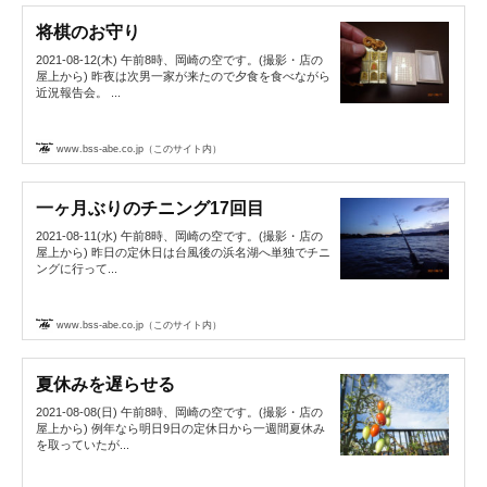
将棋のお守り
2021-08-12(木) 午前8時、岡崎の空です。(撮影・店の
屋上から) 昨夜は次男一家が来たので夕食を食べながら
近況報告会。 ...
www.bss-abe.co.jp（このサイト内）
一ヶ月ぶりのチニング17回目
2021-08-11(水) 午前8時、岡崎の空です。(撮影・店の
屋上から) 昨日の定休日は台風後の浜名湖へ単独でチニ
ングに行って...
www.bss-abe.co.jp（このサイト内）
夏休みを遅らせる
2021-08-08(日) 午前8時、岡崎の空です。(撮影・店の
屋上から) 例年なら明日9日の定休日から一週間夏休み
を取っていたが...