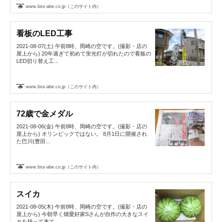
www.bss-abe.co.jp（このサイト内）
看板のLED工事
2021-08-07(土) 午前8時、岡崎の空です。(撮影・店の
屋上から) 20年過ぎて初めて蛍光灯が切れたので看板の
LED切り替え工...
www.bss-abe.co.jp（このサイト内）
72歳で金メダル
2021-08-06(金) 午前8時、岡崎の空です。(撮影・店の
屋上から) オリンピックではない。 8月1日に開催され
た巴川(豊田...
www.bss-abe.co.jp（このサイト内）
スイカ
2021-08-05(木) 午前8時、岡崎の空です。(撮影・店の
屋上から) 今朝早く畑愛好家Sさんが自作の大きなスイ
カを持って来て...