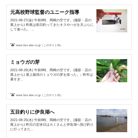
元高校野球監督のユニーク指導
2021-08-27(金) 午前8時、岡崎の空です。(撮影・店の
屋上から) 昨夜は前日釣ってきたキスやハゼを天ぷらに
して食べた。 ...
www.bss-abe.co.jp（このサイト内）
ミョウガの芽
2021-08-26(木) 午前8時、岡崎の空です。(撮影・店の
屋上から) 屋上栽培のミョウガの芽を採った。↓ 昨年は
暑すぎ...
www.bss-abe.co.jp（このサイト内）
五目釣りに伊良湖へ
2021-08-25(水) 午前8時、岡崎の空です。(撮影・店の
屋上から) 昨日の定休日はカミさんと伊良湖へ投げ釣り
に行ってきた...